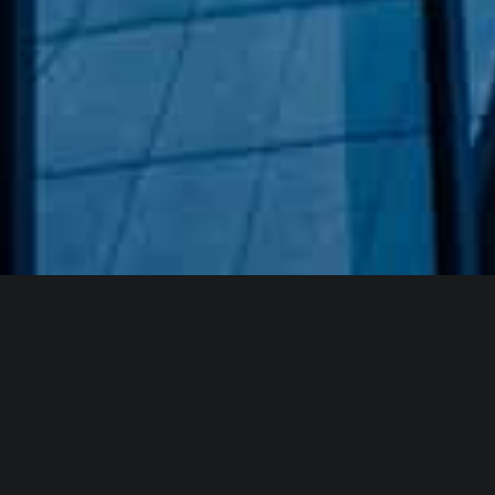
Hakkımızda
GÖZDE CAM AYNA, GEÇMIŞTEN GÜNÜMÜZE KAZANMIŞ
OLDUĞU BILGI VE DENEYIMIN EN IYISINI