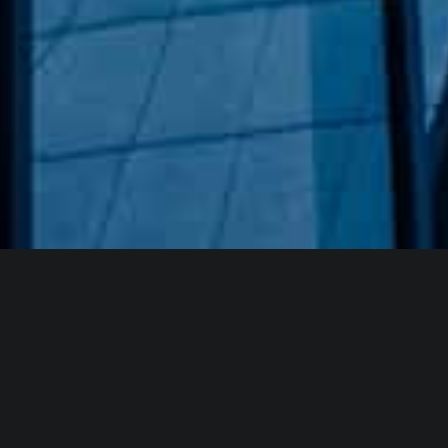
Hakkımızda
GÖZDE CAM AYNA, GEÇMIŞTEN GÜNÜMÜZE KAZANMIŞ
OLDUĞU BILGI VE DENEYIMIN EN IYISINI