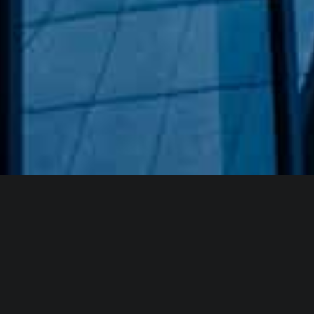
Hakkımızda
GÖZDE CAM AYNA, GEÇMIŞTEN GÜNÜMÜZE KAZANMIŞ
OLDUĞU BILGI VE DENEYIMIN EN IYISINI