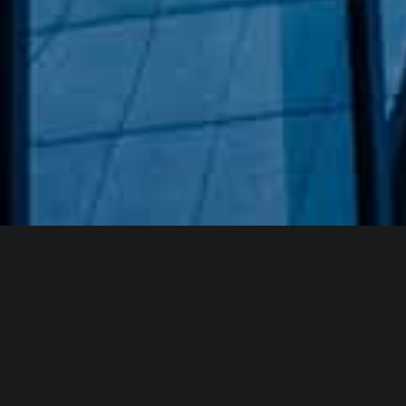
Hakkımızda
GÖZDE CAM AYNA, GEÇMIŞTEN GÜNÜMÜZE KAZANMIŞ
OLDUĞU BILGI VE DENEYIMIN EN IYISINI