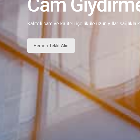
Cam Giydirm
Kaliteli cam ve kaliteli işçilik ile uzun yıllar sağlıkla
Hemen Teklif Alın