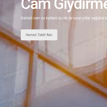
Cam Giydirm
Kaliteli cam ve kaliteli işçilik ile uzun yıllar sağlıkla
Hemen Teklif Alın