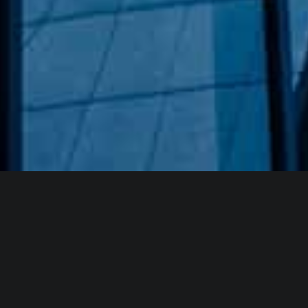
Hakkımızda
GÖZDE CAM AYNA, GEÇMIŞTEN GÜNÜMÜZE KAZANMIŞ
OLDUĞU BILGI VE DENEYIMIN EN IYISINI