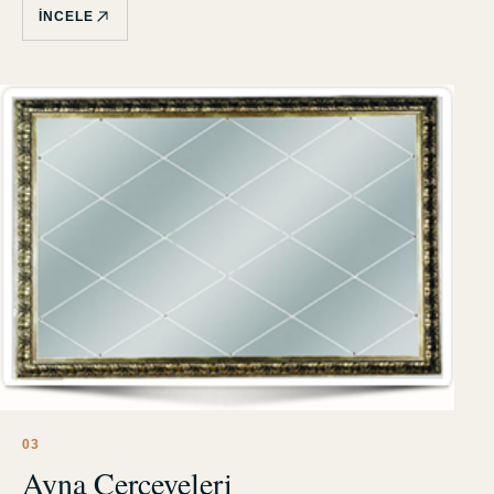
İNCELE
0
3
Ayna Çerçeveleri