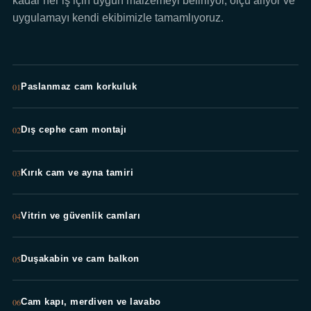
kadar her iş için uygun malzemeyi belirliyor, ölçü alıyor ve
uygulamayı kendi ekibimizle tamamlıyoruz.
01
Paslanmaz cam korkuluk
02
Dış cephe cam montajı
03
Kırık cam ve ayna tamiri
04
Vitrin ve güvenlik camları
05
Duşakabin ve cam balkon
06
Cam kapı, merdiven ve lavabo