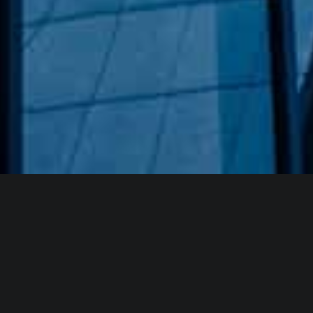
Hakkımızda
GÖZDE CAM AYNA, GEÇMIŞTEN GÜNÜMÜZE KAZANMIŞ
OLDUĞU BILGI VE DENEYIMIN EN IYISINI