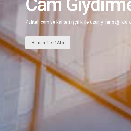
Cam Giydirm
Kaliteli cam ve kaliteli işçilik ile uzun yıllar sağlıkla
Hemen Teklif Alın