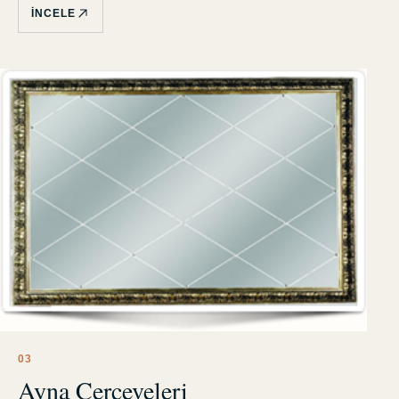
İNCELE
0
3
Ayna Çerçeveleri