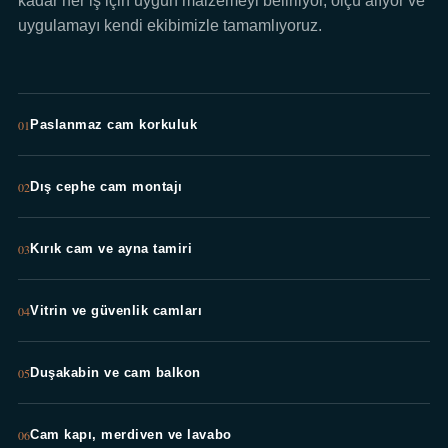
kadar her iş için uygun malzemeyi belirliyor, ölçü alıyor ve
uygulamayı kendi ekibimizle tamamlıyoruz.
01
Paslanmaz cam korkuluk
02
Dış cephe cam montajı
03
Kırık cam ve ayna tamiri
04
Vitrin ve güvenlik camları
05
Duşakabin ve cam balkon
06
Cam kapı, merdiven ve lavabo