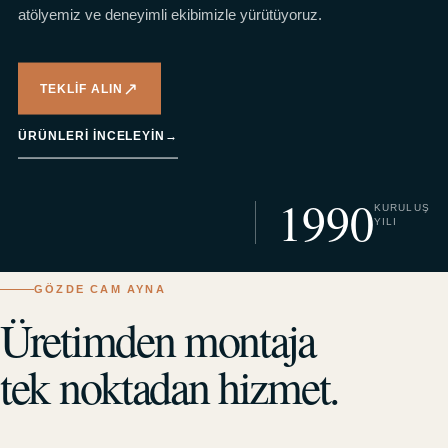
atölyemiz ve deneyimli ekibimizle yürütüyoruz.
↗
TEKLIF ALIN
ÜRÜNLERI INCELEYIN
→
1990
KURULUŞ
YILI
GÖZDE CAM AYNA
Üretimden montaja
tek noktadan hizmet.