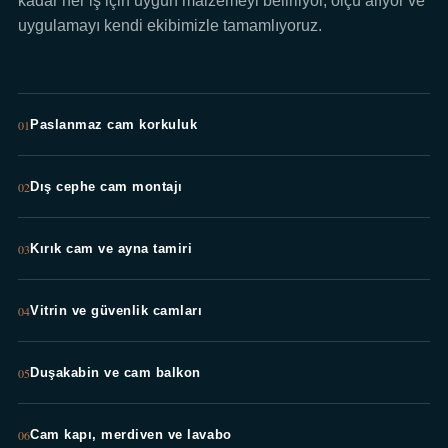
kadar her iş için uygun malzemeyi belirliyor, ölçü alıyor ve
uygulamayı kendi ekibimizle tamamlıyoruz.
01
Paslanmaz cam korkuluk
02
Dış cephe cam montajı
03
Kırık cam ve ayna tamiri
04
Vitrin ve güvenlik camları
05
Duşakabin ve cam balkon
06
Cam kapı, merdiven ve lavabo