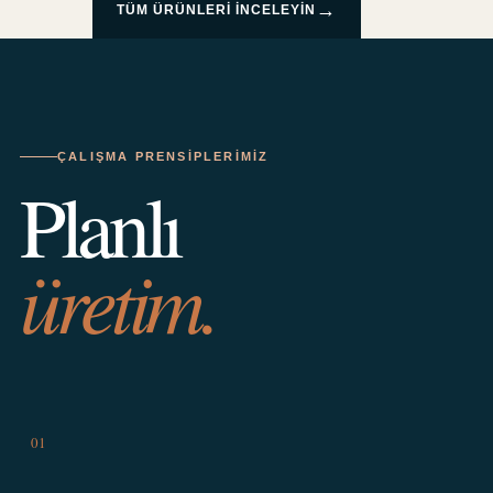
→
TÜM ÜRÜNLERI INCELEYIN
ÇALIŞMA PRENSIPLERIMIZ
Planlı
üretim.
01