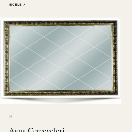
İNCELE ↗
0
3
Ayna Çerçeveleri