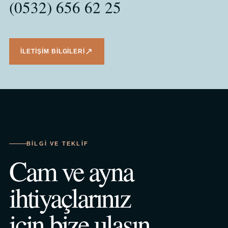
(0532) 656 62 25
↗
İLETIŞIM BILGILERI
BILGI VE TEKLIF
Cam ve ayna
ihtiyaçlarınız
için bize ulaşın.