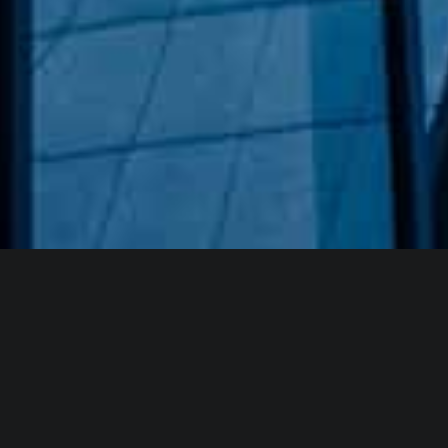
Hakkımızda
GÖZDE CAM AYNA, GEÇMIŞTEN GÜNÜMÜZE KAZANMIŞ
OLDUĞU BILGI VE DENEYIMIN EN IYISINI