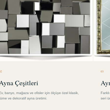
0
2
0
3
Ayna Çeşitleri
Ayn
Ev, banyo, mağaza ve ofisler için ölçüye özel klasik,
Farkl
füme ve dekoratif ayna üretimi.
seri 