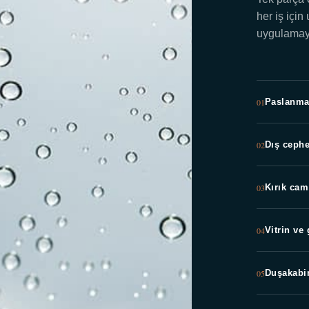
her iş için
uygulamayı
01
Paslanma
02
Dış ceph
03
Kırık cam
04
Vitrin ve
05
Duşakabi