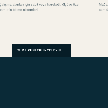
Çalışma alanları için sabit veya hareketli, ölçüye özel
Mağaza
cam ofis bölme sistemleri.
cam ü
→
TÜM ÜRÜNLERI INCELEYIN
01