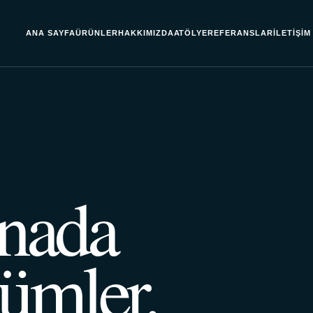
ANA SAYFA
ÜRÜNLER
HAKKIMIZDA
ATÖLYE
REFERANSLAR
İLETIŞIM
nada
ümler.