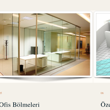
0
5
0
6
Ofis Bölmeleri
Öze