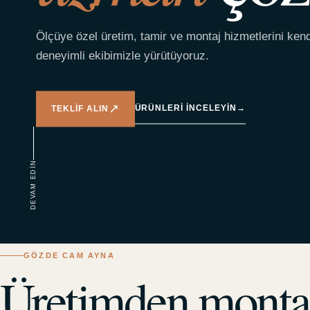
Ölçüye özel üretim, tamir ve montaj hizmetlerini ken
deneyimli ekibimizle yürütüyoruz.
↗
ÜRÜNLERI INCELEYIN
→
TEKLIF ALIN
DEVAM EDIN
GÖZDE CAM AYNA
Üretimden monta