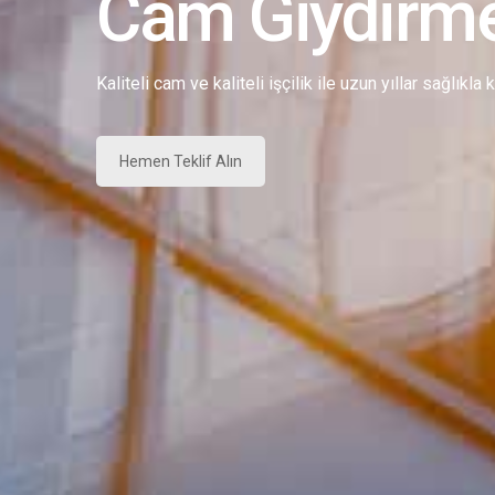
Cam Giydirm
Kaliteli cam ve kaliteli işçilik ile uzun yıllar sağlıkla
Hemen Teklif Alın