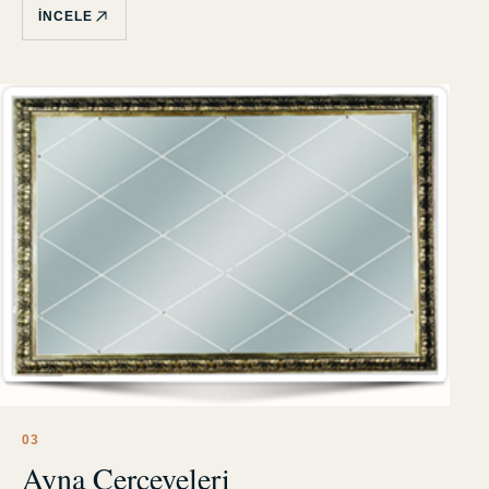
İNCELE
0
3
Ayna Çerçeveleri