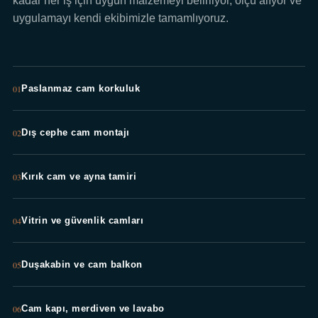
kadar her iş için uygun malzemeyi belirliyor, ölçü alıyor ve
uygulamayı kendi ekibimizle tamamlıyoruz.
01
Paslanmaz cam korkuluk
02
Dış cephe cam montajı
03
Kırık cam ve ayna tamiri
04
Vitrin ve güvenlik camları
05
Duşakabin ve cam balkon
06
Cam kapı, merdiven ve lavabo