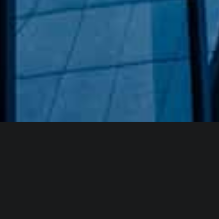
Hakkımızda
GÖZDE CAM AYNA, GEÇMIŞTEN GÜNÜMÜZE KAZANMIŞ
OLDUĞU BILGI VE DENEYIMIN EN IYISINI