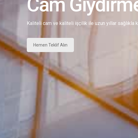
Cam Giydirm
Kaliteli cam ve kaliteli işçilik ile uzun yıllar sağlıkla
Hemen Teklif Alın