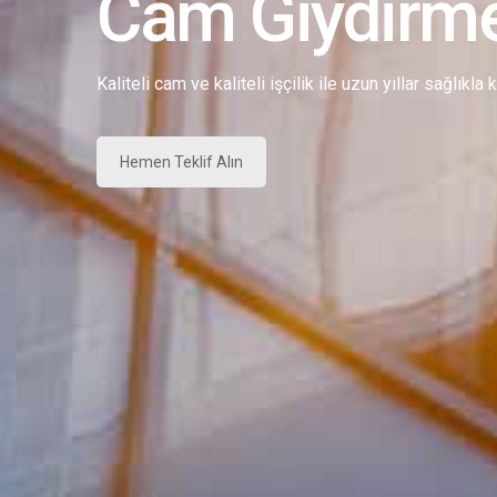
Cam Giydirm
Kaliteli cam ve kaliteli işçilik ile uzun yıllar sağlıkla
Hemen Teklif Alın