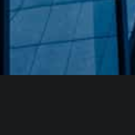
Hakkımızda
GÖZDE CAM AYNA, GEÇMIŞTEN GÜNÜMÜZE KAZANMIŞ
OLDUĞU BILGI VE DENEYIMIN EN IYISINI