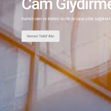
Cam Giydirm
Kaliteli cam ve kaliteli işçilik ile uzun yıllar sağlıkla
Hemen Teklif Alın