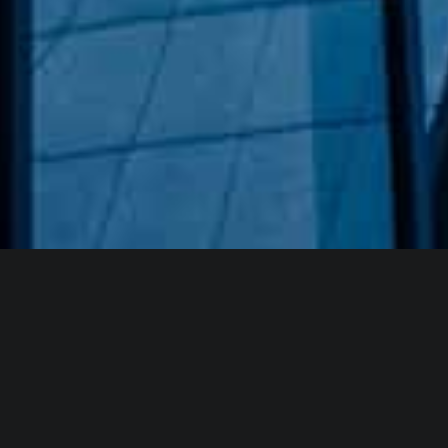
Hakkımızda
GÖZDE CAM AYNA, GEÇMIŞTEN GÜNÜMÜZE KAZANMIŞ
OLDUĞU BILGI VE DENEYIMIN EN IYISINI