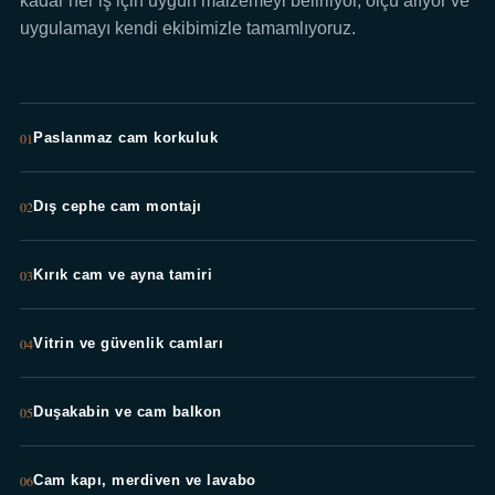
kadar her iş için uygun malzemeyi belirliyor, ölçü alıyor ve
uygulamayı kendi ekibimizle tamamlıyoruz.
01
Paslanmaz cam korkuluk
02
Dış cephe cam montajı
03
Kırık cam ve ayna tamiri
04
Vitrin ve güvenlik camları
05
Duşakabin ve cam balkon
06
Cam kapı, merdiven ve lavabo