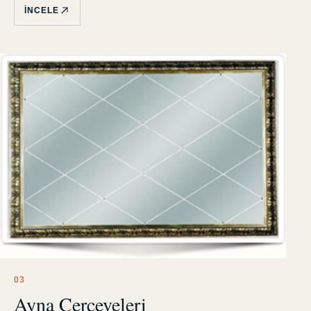
İNCELE
0
3
Ayna Çerçeveleri