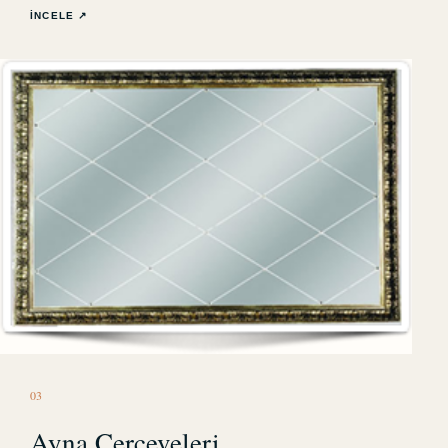
İNCELE ↗
0
3
Ayna Çerçeveleri