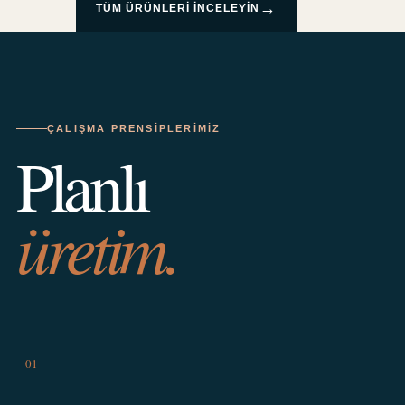
→
TÜM ÜRÜNLERI INCELEYIN
ÇALIŞMA PRENSIPLERIMIZ
Planlı
üretim.
01