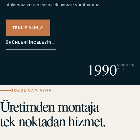
atölyemiz ve deneyimli ekibimizle yürütüyoruz.
↗
TEKLIF ALIN
ÜRÜNLERI INCELEYIN
→
1990
KURULUŞ
YILI
GÖZDE CAM AYNA
Üretimden montaja
tek noktadan hizmet.