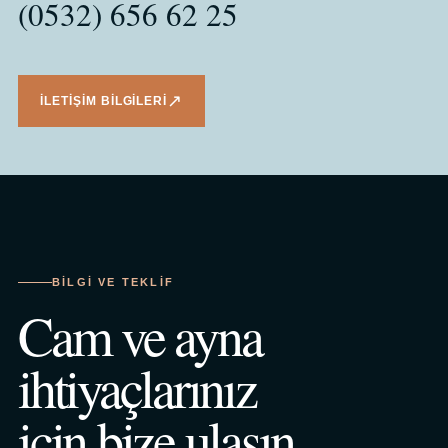
(0532) 656 62 25
↗
İLETIŞIM BILGILERI
BILGI VE TEKLIF
Cam ve ayna
ihtiyaçlarınız
için bize ulaşın.