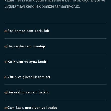
kadar her iş için uygun malzemeyi belirliyor, ölçü alıyor ve
uygulamayı kendi ekibimizle tamamlıyoruz.
01
Paslanmaz cam korkuluk
02
Dış cephe cam montajı
03
Kırık cam ve ayna tamiri
04
Vitrin ve güvenlik camları
05
Duşakabin ve cam balkon
06
Cam kapı, merdiven ve lavabo