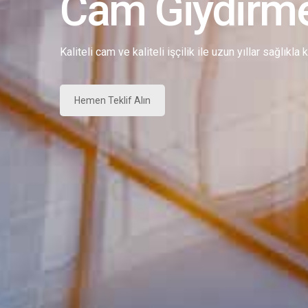
Cam Giydirm
Kaliteli cam ve kaliteli işçilik ile uzun yıllar sağlıkla
Hemen Teklif Alın