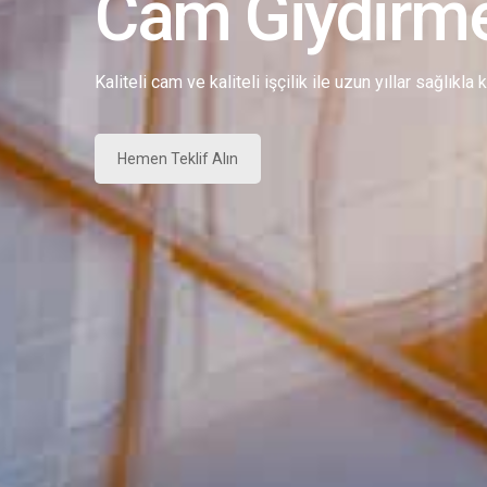
Cam Giydirm
Kaliteli cam ve kaliteli işçilik ile uzun yıllar sağlıkla
Hemen Teklif Alın