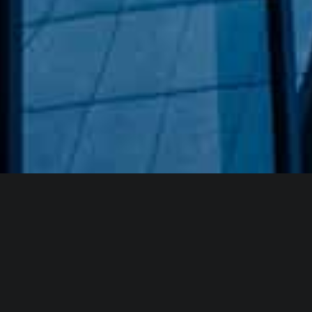
Hakkımızda
GÖZDE CAM AYNA, GEÇMIŞTEN GÜNÜMÜZE KAZANMIŞ
OLDUĞU BILGI VE DENEYIMIN EN IYISINI