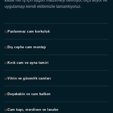
kadar her iş için uygun malzemeyi belirliyor, ölçü alıyor ve
uygulamayı kendi ekibimizle tamamlıyoruz.
01
Paslanmaz cam korkuluk
02
Dış cephe cam montajı
03
Kırık cam ve ayna tamiri
04
Vitrin ve güvenlik camları
05
Duşakabin ve cam balkon
06
Cam kapı, merdiven ve lavabo