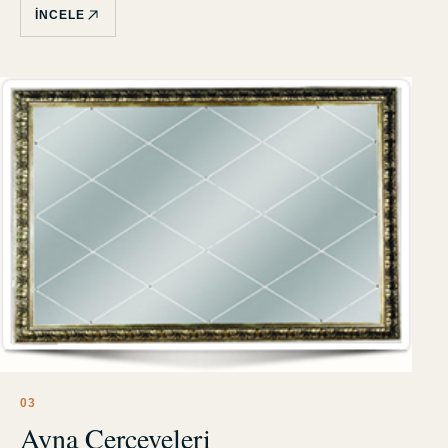
İNCELE
0
3
Ayna Çerçeveleri