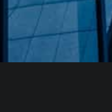
Hakkımızda
GÖZDE CAM AYNA, GEÇMIŞTEN GÜNÜMÜZE KAZANMIŞ
OLDUĞU BILGI VE DENEYIMIN EN IYISINI