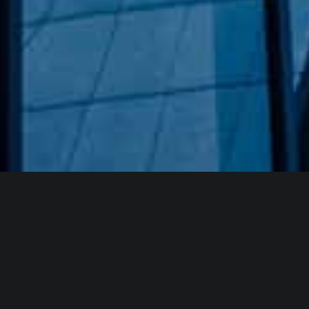
Hakkımızda
GÖZDE CAM AYNA, GEÇMIŞTEN GÜNÜMÜZE KAZANMIŞ
OLDUĞU BILGI VE DENEYIMIN EN IYISINI