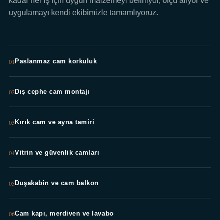
kadar her iş için uygun malzemeyi belirliyor, ölçü alıyor ve
uygulamayı kendi ekibimizle tamamlıyoruz.
01
Paslanmaz cam korkuluk
02
Dış cephe cam montajı
03
Kırık cam ve ayna tamiri
04
Vitrin ve güvenlik camları
05
Duşakabin ve cam balkon
06
Cam kapı, merdiven ve lavabo