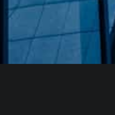
Hakkımızda
GÖZDE CAM AYNA, GEÇMIŞTEN GÜNÜMÜZE KAZANMIŞ
OLDUĞU BILGI VE DENEYIMIN EN IYISINI