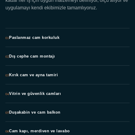
kadar her iş için uygun malzemeyi belirliyor, ölçü alıyor ve
uygulamayı kendi ekibimizle tamamlıyoruz.
01
Paslanmaz cam korkuluk
02
Dış cephe cam montajı
03
Kırık cam ve ayna tamiri
04
Vitrin ve güvenlik camları
05
Duşakabin ve cam balkon
06
Cam kapı, merdiven ve lavabo