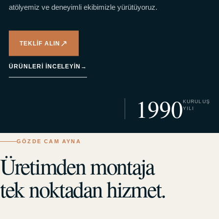
atölyemiz ve deneyimli ekibimizle yürütüyoruz.
↗
TEKLIF ALIN
ÜRÜNLERI INCELEYIN
→
1990
KURULUŞ
YILI
GÖZDE CAM AYNA
Üretimden montaja
tek noktadan hizmet.