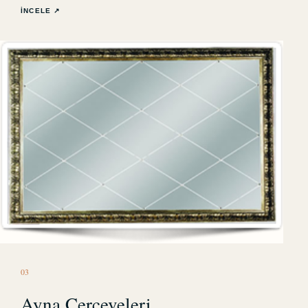
İNCELE ↗
0
3
Ayna Çerçeveleri