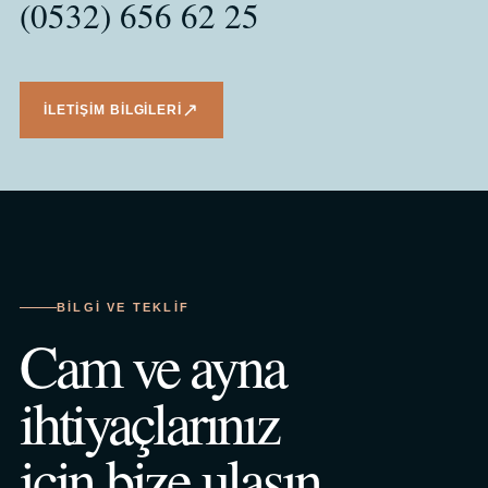
(0532) 656 62 25
↗
İLETIŞIM BILGILERI
BILGI VE TEKLIF
Cam ve ayna
ihtiyaçlarınız
için bize ulaşın.