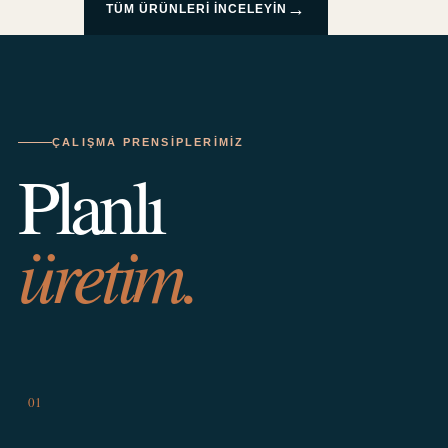
→
TÜM ÜRÜNLERI INCELEYIN
ÇALIŞMA PRENSIPLERIMIZ
Planlı
üretim.
01