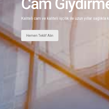
Cam Giydirm
Kaliteli cam ve kaliteli işçilik ile uzun yıllar sağlıkla
Hemen Teklif Alın