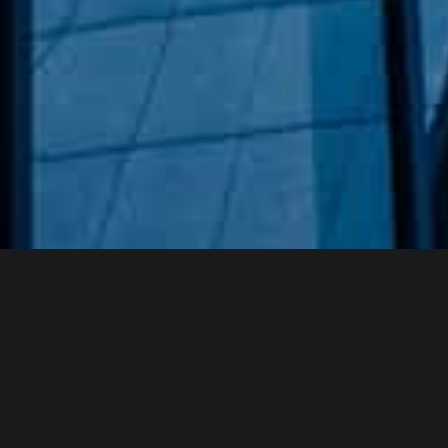
Hakkımızda
GÖZDE CAM AYNA, GEÇMIŞTEN GÜNÜMÜZE KAZANMIŞ
OLDUĞU BILGI VE DENEYIMIN EN IYISINI