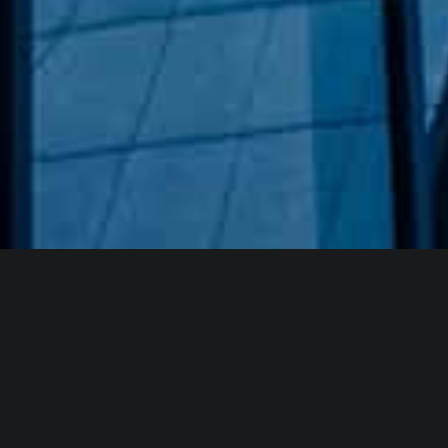
Hakkımızda
GÖZDE CAM AYNA, GEÇMIŞTEN GÜNÜMÜZE KAZANMIŞ
OLDUĞU BILGI VE DENEYIMIN EN IYISINI