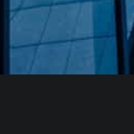
Hakkımızda
GÖZDE CAM AYNA, GEÇMIŞTEN GÜNÜMÜZE KAZANMIŞ
OLDUĞU BILGI VE DENEYIMIN EN IYISINI