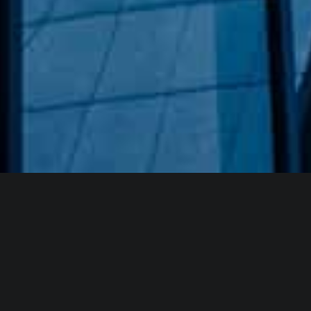
Hakkımızda
GÖZDE CAM AYNA, GEÇMIŞTEN GÜNÜMÜZE KAZANMIŞ
OLDUĞU BILGI VE DENEYIMIN EN IYISINI