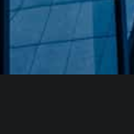
Hakkımızda
GÖZDE CAM AYNA, GEÇMIŞTEN GÜNÜMÜZE KAZANMIŞ
OLDUĞU BILGI VE DENEYIMIN EN IYISINI