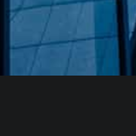
Hakkımızda
GÖZDE CAM AYNA, GEÇMIŞTEN GÜNÜMÜZE KAZANMIŞ
OLDUĞU BILGI VE DENEYIMIN EN IYISINI