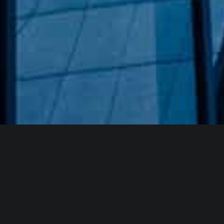
Hakkımızda
GÖZDE CAM AYNA, GEÇMIŞTEN GÜNÜMÜZE KAZANMIŞ
OLDUĞU BILGI VE DENEYIMIN EN IYISINI