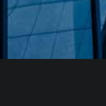
Hakkımızda
GÖZDE CAM AYNA, GEÇMIŞTEN GÜNÜMÜZE KAZANMIŞ
OLDUĞU BILGI VE DENEYIMIN EN IYISINI