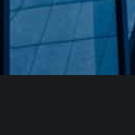
Hakkımızda
GÖZDE CAM AYNA, GEÇMIŞTEN GÜNÜMÜZE KAZANMIŞ
OLDUĞU BILGI VE DENEYIMIN EN IYISINI