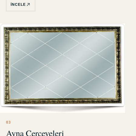
İNCELE
0
3
Ayna Çerçeveleri