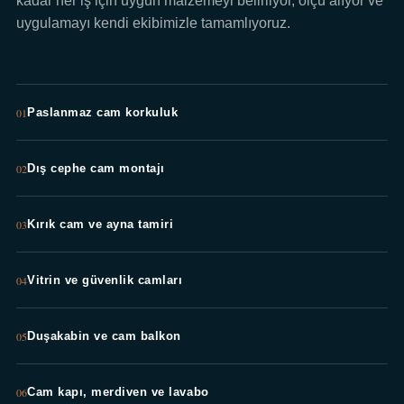
kadar her iş için uygun malzemeyi belirliyor, ölçü alıyor ve
uygulamayı kendi ekibimizle tamamlıyoruz.
01
Paslanmaz cam korkuluk
02
Dış cephe cam montajı
03
Kırık cam ve ayna tamiri
04
Vitrin ve güvenlik camları
05
Duşakabin ve cam balkon
06
Cam kapı, merdiven ve lavabo