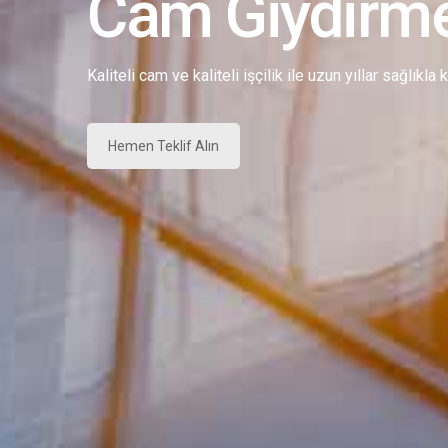
Cam Giydirm
Kaliteli cam ve kaliteli işçilik ile uzun yıllar sağlıkla
Hemen Teklif Alın