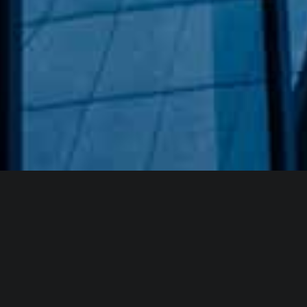
Hakkımızda
GÖZDE CAM AYNA, GEÇMIŞTEN GÜNÜMÜZE KAZANMIŞ
OLDUĞU BILGI VE DENEYIMIN EN IYISINI