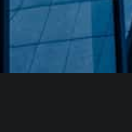
Hakkımızda
GÖZDE CAM AYNA, GEÇMIŞTEN GÜNÜMÜZE KAZANMIŞ
OLDUĞU BILGI VE DENEYIMIN EN IYISINI