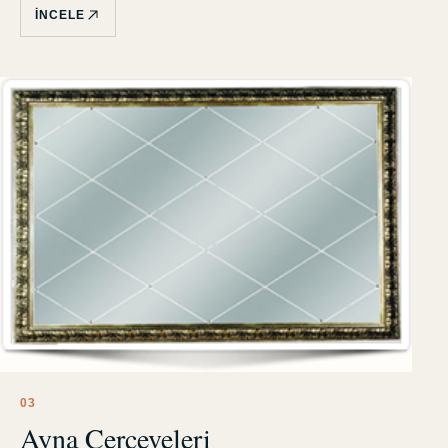
İNCELE
0
3
Ayna Çerçeveleri