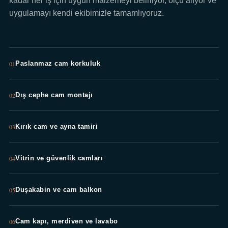
kadar her iş için uygun malzemeyi belirliyor, ölçü alıyor ve
uygulamayı kendi ekibimizle tamamlıyoruz.
01
Paslanmaz cam korkuluk
02
Dış cephe cam montajı
03
Kırık cam ve ayna tamiri
04
Vitrin ve güvenlik camları
05
Duşakabin ve cam balkon
06
Cam kapı, merdiven ve lavabo