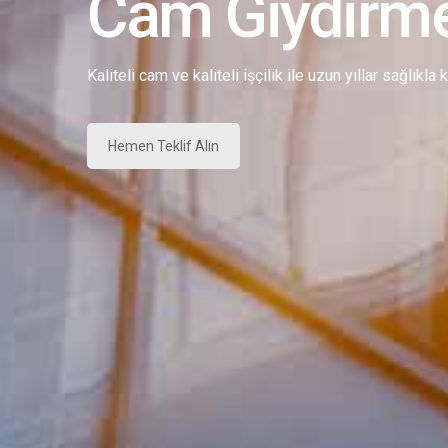
Cam Giydirm
Kaliteli cam ve kaliteli işçilik ile uzun yıllar sağlıkla
Hemen Teklif Alın