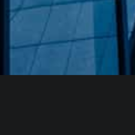
Hakkımızda
GÖZDE CAM AYNA, GEÇMIŞTEN GÜNÜMÜZE KAZANMIŞ
OLDUĞU BILGI VE DENEYIMIN EN IYISINI